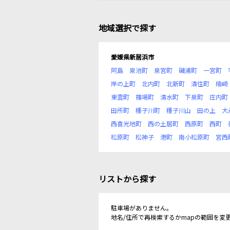
地域選択で探す
愛媛県新居浜市
阿島
泉池町
泉宮町
磯浦町
一宮町
岸の上町
北内町
北新町
清住町
楠崎
東雲町
篠場町
清水町
下泉町
庄内町
田所町
種子川町
種子川山
田の上
大
西喜光地町
西の土居町
西原町
西町
松原町
松神子
港町
南小松原町
宮西
リストから探す
駐車場がありません。
地名/住所で再検索するかmapの範囲を変