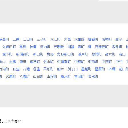
宇高町
上原
江口町
王子町
大江町
大島
大生院
御蔵町
落神町
金子
久保田町
黒島
神郷
河内町
光明寺
国領
寿町
郷
西連寺町
坂井町
城下町
新須賀町
新田町
角野
角野新田町
瀬戸町
惣開町
高木町
高田
永山
土橋
東田
徳常町
外山町
中須賀町
中筋町
中西町
中萩町
中村
荷内町
萩生
八幡
垣生
平形町
船木
別子山
星越町
星原町
本郷
前田
町
宮原町
八雲町
山田町
山根町
横水町
吉岡町
若水町
更してください。