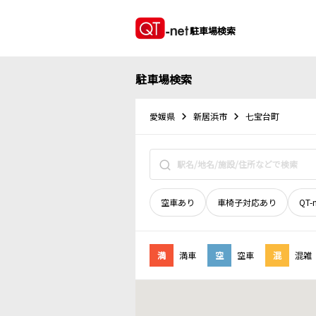
駐車場検索
駐車場検索
愛媛県
新居浜市
七宝台町
空車あり
車椅子対応あり
QT-
満
満車
空
空車
混
混雑