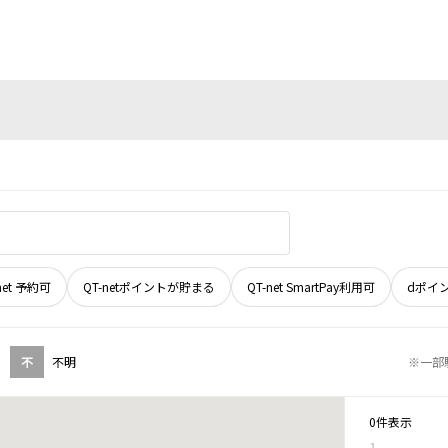
net 予約可
QT-netポイントが貯まる
QT-net SmartPay利用可
dポイ
不
不明
※一部
0件表示
1