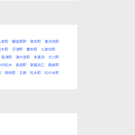
上泉町
観音原町
菊本町
喜光地町
桜木町
沢津町
繁本町
七宝台町
高津町
滝の宮町
多喜浜
立川町
中村松木
長岩町
新居浜乙
西泉町
町
政枝町
又野
松木町
松の木町