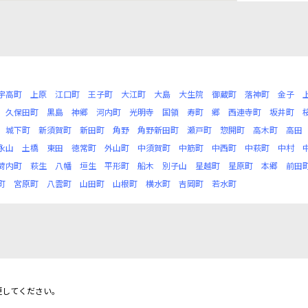
宇高町
上原
江口町
王子町
大江町
大島
大生院
御蔵町
落神町
金子
久保田町
黒島
神郷
河内町
光明寺
国領
寿町
郷
西連寺町
坂井町
城下町
新須賀町
新田町
角野
角野新田町
瀬戸町
惣開町
高木町
高田
永山
土橋
東田
徳常町
外山町
中須賀町
中筋町
中西町
中萩町
中村
荷内町
萩生
八幡
垣生
平形町
船木
別子山
星越町
星原町
本郷
前田
町
宮原町
八雲町
山田町
山根町
横水町
吉岡町
若水町
更してください。