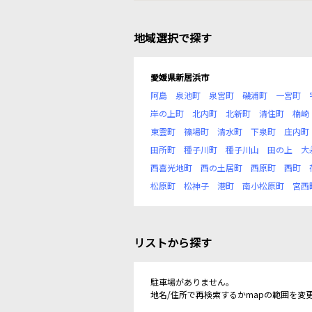
地域選択で探す
愛媛県新居浜市
阿島
泉池町
泉宮町
磯浦町
一宮町
岸の上町
北内町
北新町
清住町
楠崎
東雲町
篠場町
清水町
下泉町
庄内町
田所町
種子川町
種子川山
田の上
大
西喜光地町
西の土居町
西原町
西町
松原町
松神子
港町
南小松原町
宮西
リストから探す
駐車場がありません。
地名/住所で再検索するかmapの範囲を変