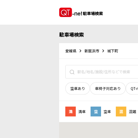
駐車場検索
駐車場検索
愛媛県
新居浜市
城下町
空車あり
車椅子対応あり
QT-
満
満車
空
空車
混
混雑