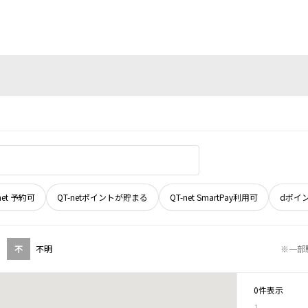
net 予約可
QT-netポイントが貯まる
QT-net SmartPay利用可
dポイ
不
不明
※一部
0件表示
1