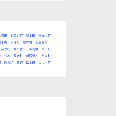
上泉町
観音原町
菊本町
喜光地町
桜木町
沢津町
繁本町
七宝台町
高津町
滝の宮町
多喜浜
立川町
中村松木
長岩町
新居浜乙
西泉町
町
政枝町
又野
松木町
松の木町