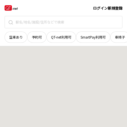
愛媛県
新居浜市
徳常町
地域選択で探す
ログイン
新規登録
空車あり
予約可
QT-net利用可
SmartPay利用可
車椅子