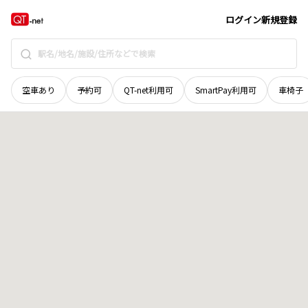
愛媛県
新居浜市
新居浜乙
地域選択で探す
ログイン
新規登録
空車あり
予約可
QT-net利用可
SmartPay利用可
車椅子