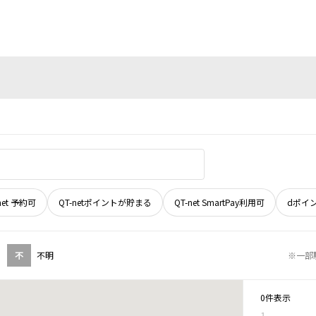
net 予約可
QT-netポイントが貯まる
QT-net SmartPay利用可
dポイ
不
不明
※一部
0件表示
1