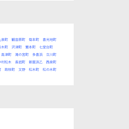
上泉町
観音原町
菊本町
喜光地町
桜木町
沢津町
繁本町
七宝台町
高津町
滝の宮町
多喜浜
立川町
中村松木
長岩町
新居浜乙
西泉町
町
政枝町
又野
松木町
松の木町