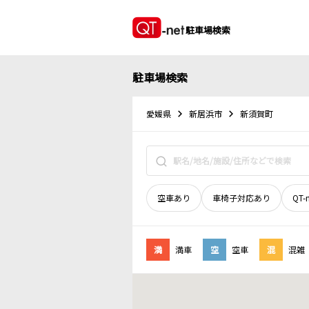
駐車場検索
駐車場検索
愛媛県
新居浜市
新須賀町
空車あり
車椅子対応あり
QT-
満
満車
空
空車
混
混雑