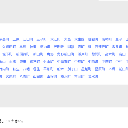
宇高町
上原
江口町
王子町
大江町
大島
大生院
御蔵町
落神町
金子
久保田町
黒島
神郷
河内町
光明寺
国領
寿町
郷
西連寺町
坂井町
城下町
新須賀町
新田町
角野
角野新田町
瀬戸町
惣開町
高木町
高田
永山
土橋
東田
徳常町
外山町
中須賀町
中筋町
中西町
中萩町
中村
荷内町
萩生
八幡
垣生
平形町
船木
別子山
星越町
星原町
本郷
前田
町
宮原町
八雲町
山田町
山根町
横水町
吉岡町
若水町
更してください。