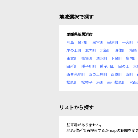
地域選択で探す
愛媛県新居浜市
阿島
泉池町
泉宮町
磯浦町
一宮町
岸の上町
北内町
北新町
清住町
楠崎
東雲町
篠場町
清水町
下泉町
庄内町
田所町
種子川町
種子川山
田の上
大
西喜光地町
西の土居町
西原町
西町
松原町
松神子
港町
南小松原町
宮西
リストから探す
駐車場がありません。
地名/住所で再検索するかmapの範囲を変