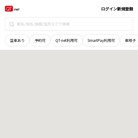
愛媛県
新居浜市
本郷
地域選択で探す
ログイン
新規登録
空車あり
予約可
QT-net利用可
SmartPay利用可
車椅子