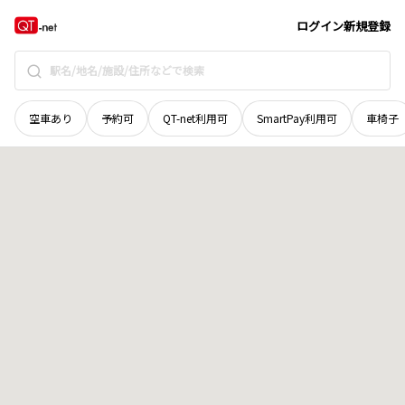
愛媛県
新居浜市
松神子
地域選択で探す
ログイン
新規登録
空車あり
予約可
QT-net利用可
SmartPay利用可
車椅子