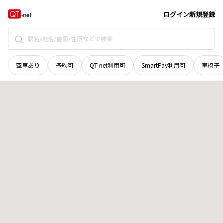
愛媛県
新居浜市
泉池町
地域選択で探す
ログイン
新規登録
空車あり
予約可
QT-net利用可
SmartPay利用可
車椅子