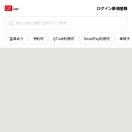
愛媛県
新居浜市
清住町
地域選択で探す
ログイン
新規登録
空車あり
予約可
QT-net利用可
SmartPay利用可
車椅子