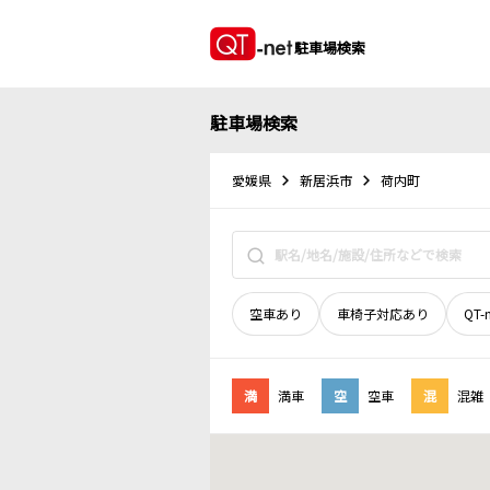
駐車場検索
駐車場検索
愛媛県
新居浜市
荷内町
空車あり
車椅子対応あり
QT-
満
満車
空
空車
混
混雑