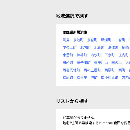
地域選択で探す
愛媛県新居浜市
阿島
泉池町
泉宮町
磯浦町
一宮町
岸の上町
北内町
北新町
清住町
楠崎
東雲町
篠場町
清水町
下泉町
庄内町
田所町
種子川町
種子川山
田の上
大
西喜光地町
西の土居町
西原町
西町
松原町
松神子
港町
南小松原町
宮西
リストから探す
駐車場がありません。
地名/住所で再検索するかmapの範囲を変