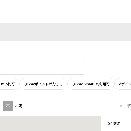
net 予約可
QT-netポイントが貯まる
QT-net SmartPay利用可
dポイ
不
不明
※一部
0件表示
1