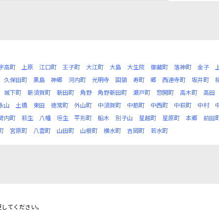
宇高町
上原
江口町
王子町
大江町
大島
大生院
御蔵町
落神町
金子
久保田町
黒島
神郷
河内町
光明寺
国領
寿町
郷
西連寺町
坂井町
城下町
新須賀町
新田町
角野
角野新田町
瀬戸町
惣開町
高木町
高田
永山
土橋
東田
徳常町
外山町
中須賀町
中筋町
中西町
中萩町
中村
荷内町
萩生
八幡
垣生
平形町
船木
別子山
星越町
星原町
本郷
前田
町
宮原町
八雲町
山田町
山根町
横水町
吉岡町
若水町
更してください。