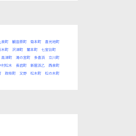
上泉町
観音原町
菊本町
喜光地町
桜木町
沢津町
繁本町
七宝台町
高津町
滝の宮町
多喜浜
立川町
中村松木
長岩町
新居浜乙
西泉町
町
政枝町
又野
松木町
松の木町