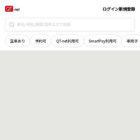
愛媛県
新居浜市
観音原町
地域選択で探す
ログイン
新規登録
空車あり
予約可
QT-net利用可
SmartPay利用可
車椅子