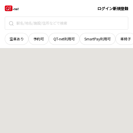
愛媛県
松山市
上市
地域選択で探す
ログイン
新規登録
空車あり
予約可
QT-net利用可
SmartPay利用可
車椅子