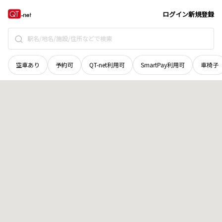
愛媛県
松山市
今在家
地域選択で探す
ログイン
新規登録
空車あり
予約可
QT-net利用可
SmartPay利用可
車椅子