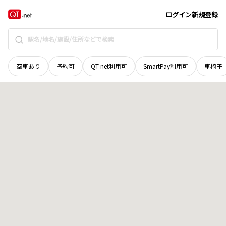
愛媛県
松山市
余戸東
地域選択で探す
ログイン
新規登録
空車あり
予約可
QT-net利用可
SmartPay利用可
車椅子