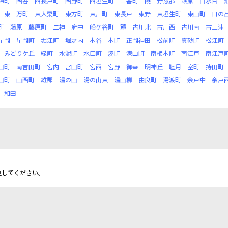
錦町
西谷
西長戸町
西野町
西垣生町
二番町
饒
野忽那
萩原
白水台
東一万町
東大栗町
東方町
東川町
東長戸
東野
東垣生町
東山町
日の
町
藤原
藤原町
二神
府中
船ケ谷町
麓
古川北
古川西
古川南
古三津
星岡
星岡町
堀江町
堀之内
本谷
本町
正岡神田
松前町
真砂町
松江町
みどりケ丘
緑町
水泥町
水口町
湊町
港山町
南梅本町
南江戸
南江戸
田町
南吉田町
宮内
宮田町
宮西
宮野
御幸
明神丘
睦月
室町
持田町
田町
山西町
雄郡
湯の山
湯の山東
湯山柳
由良町
湯渡町
余戸中
余戸
和田
更してください。