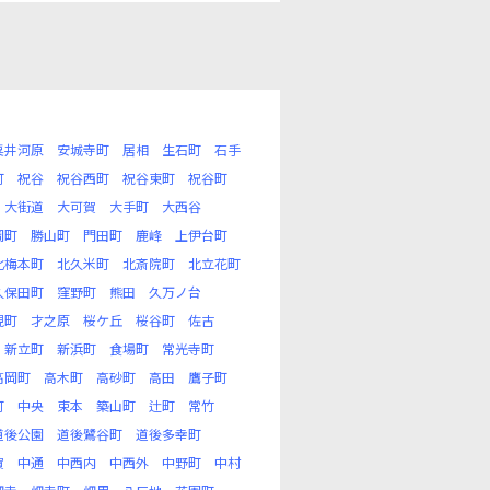
粟井河原
安城寺町
居相
生石町
石手
町
祝谷
祝谷西町
祝谷東町
祝谷町
大街道
大可賀
大手町
大西谷
岡町
勝山町
門田町
鹿峰
上伊台町
北梅本町
北久米町
北斎院町
北立花町
久保田町
窪野町
熊田
久万ノ台
現町
才之原
桜ケ丘
桜谷町
佐古
新立町
新浜町
食場町
常光寺町
高岡町
高木町
高砂町
高田
鷹子町
町
中央
束本
築山町
辻町
常竹
道後公園
道後鷺谷町
道後多幸町
賀
中通
中西内
中西外
中野町
中村