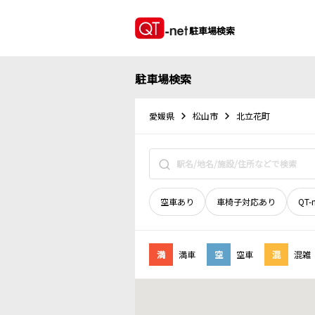
駐車場検索
駐車場検索
愛媛県
松山市
北立花町
空車あり
車椅子対応あり
QT-
満
満車
空
空車
混
混雑