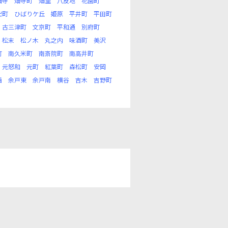
畑寺
畑寺町
畑里
八反地
花園町
出町
ひばりケ丘
姫原
平井町
平田町
古三津町
文京町
平和通
別府町
松末
松ノ木
丸之内
味酒町
美沢
町
南久米町
南斎院町
南高井町
元怒和
元町
紅葉町
森松町
安岡
西
余戸東
余戸南
横谷
吉木
吉野町