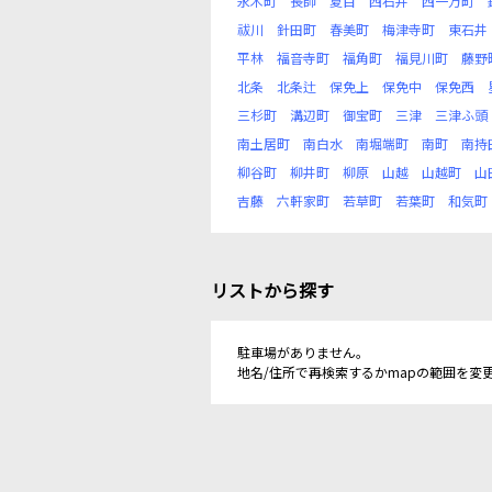
永木町
長師
夏目
西石井
西一万町
祓川
針田町
春美町
梅津寺町
東石井
平林
福音寺町
福角町
福見川町
藤野
北条
北条辻
保免上
保免中
保免西
三杉町
溝辺町
御宝町
三津
三津ふ頭
南土居町
南白水
南堀端町
南町
南持
柳谷町
柳井町
柳原
山越
山越町
山
吉藤
六軒家町
若草町
若葉町
和気町
リストから探す
駐車場がありません。
地名/住所で再検索するかmapの範囲を変