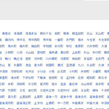
青葉台
浅海原
浅海本谷
朝日ケ丘
旭町
朝美
朝生田町
天山
天山町
南
磯河内
市坪北
市坪西町
市坪南
一番町
井門町
猪木
今在家
今在家
宮町
馬木町
梅木町
梅田町
宇和間
永代町
枝松
恵原町
大井野町
大浦
智
小野町
小浜
小山田
恩地町
海岸通
春日町
上総町
片山
歩行町
勝
和
鴨川
鴨之池
萱町
河中町
川の郷町
河原町
神田町
来住町
北井門
衣山
客
木屋町
清住
喜与町
祇園町
儀式
空港通
九川
久谷町
久保
中須賀
河野別府
光洋台
小川谷
小坂
此花町
小村町
米野町
小屋町
権
東雲町
清水町
下伊台町
下難波
宿野町
庄
正円寺
庄府
昭和町
新石手
広町
末町
須賀町
杉立町
菅沢町
苞木
住吉
善応寺
太山寺町
高井町
竹原
竹原町
立花
辰巳町
立岩米之野
立岩中村
谷町
玉谷町
樽味
千舟
泊町
富久町
土居田町
土居町
道後一万
道後今市
道後北代
道後喜多町
道後湯月町
道後湯之町
土手内
土橋町
中一万町
中島粟井
中島大浦
中須