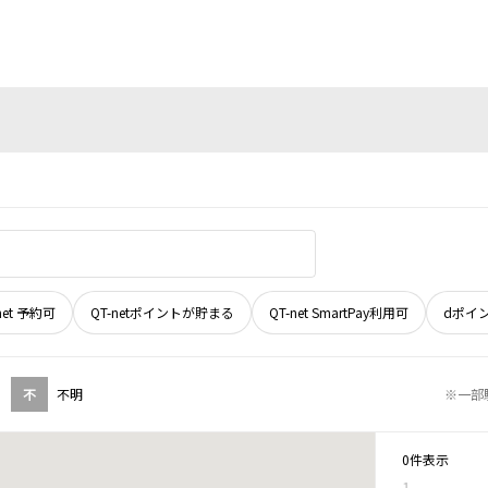
net 予約可
QT-netポイントが貯まる
QT-net SmartPay利用可
dポイ
不
不明
※一部
0件表示
1