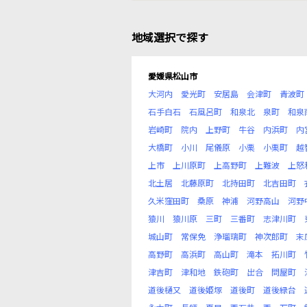
地域選択で探す
愛媛県松山市
大河内
愛光町
安居島
会津町
青波町
石手白石
石風呂町
和泉北
泉町
和泉
岩崎町
院内
上野町
牛谷
内浜町
内
大橋町
小川
尾儀原
小栗
小栗町
越
上市
上川原町
上高野町
上難波
上怒
北土居
北藤原町
北持田町
北吉田町
久米窪田町
桑原
神浦
河野高山
河野
猿川
猿川原
三町
三番町
志津川町
城山町
常保免
浄瑠璃町
神次郎町
末
高野町
高浜町
高山町
滝本
拓川町
津吉町
津和地
鉄砲町
出合
問屋町
道後樋又
道後姫塚
道後町
道後緑台