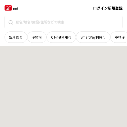
愛媛県
松山市
吉野町
地域選択で探す
ログイン
新規登録
空車あり
予約可
QT-net利用可
SmartPay利用可
車椅子