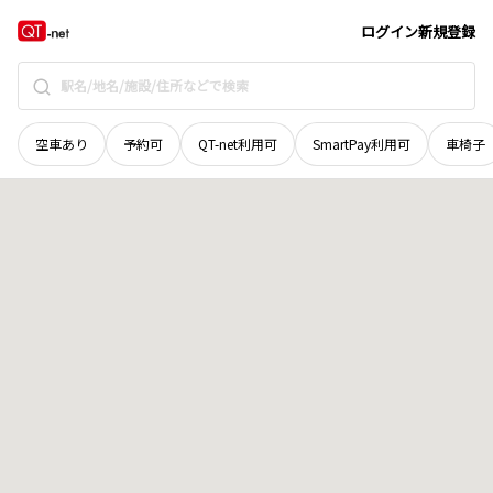
愛媛県
松山市
和泉南
地域選択で探す
ログイン
新規登録
空車あり
予約可
QT-net利用可
SmartPay利用可
車椅子