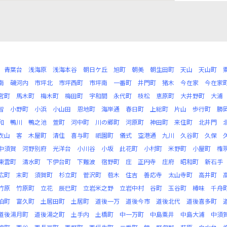
青葉台
浅海原
浅海本谷
朝日ケ丘
旭町
朝美
朝生田町
天山
天山町
南
磯河内
市坪北
市坪西町
市坪南
一番町
井門町
猪木
今在家
今在家
宮町
馬木町
梅木町
梅田町
宇和間
永代町
枝松
恵原町
大井野町
大浦
智
小野町
小浜
小山田
恩地町
海岸通
春日町
上総町
片山
歩行町
勝
和
鴨川
鴨之池
萱町
河中町
川の郷町
河原町
神田町
来住町
北井門
衣山
客
木屋町
清住
喜与町
祇園町
儀式
空港通
九川
久谷町
久保
中須賀
河野別府
光洋台
小川谷
小坂
此花町
小村町
米野町
小屋町
権
東雲町
清水町
下伊台町
下難波
宿野町
庄
正円寺
庄府
昭和町
新石手
広町
末町
須賀町
杉立町
菅沢町
苞木
住吉
善応寺
太山寺町
高井町
竹原
竹原町
立花
辰巳町
立岩米之野
立岩中村
谷町
玉谷町
樽味
千舟
泊町
富久町
土居田町
土居町
道後一万
道後今市
道後北代
道後喜多町
道後湯月町
道後湯之町
土手内
土橋町
中一万町
中島粟井
中島大浦
中須