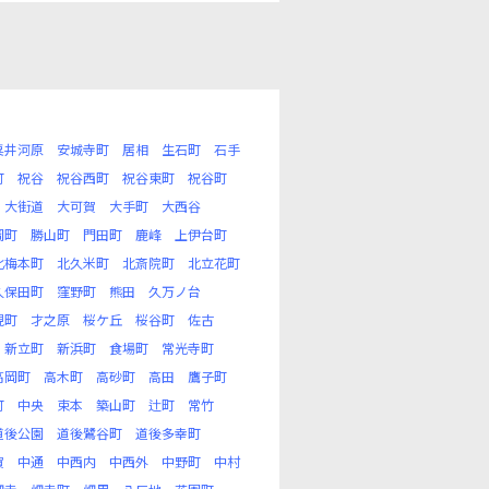
粟井河原
安城寺町
居相
生石町
石手
町
祝谷
祝谷西町
祝谷東町
祝谷町
大街道
大可賀
大手町
大西谷
岡町
勝山町
門田町
鹿峰
上伊台町
北梅本町
北久米町
北斎院町
北立花町
久保田町
窪野町
熊田
久万ノ台
現町
才之原
桜ケ丘
桜谷町
佐古
新立町
新浜町
食場町
常光寺町
高岡町
高木町
高砂町
高田
鷹子町
町
中央
束本
築山町
辻町
常竹
道後公園
道後鷺谷町
道後多幸町
賀
中通
中西内
中西外
中野町
中村