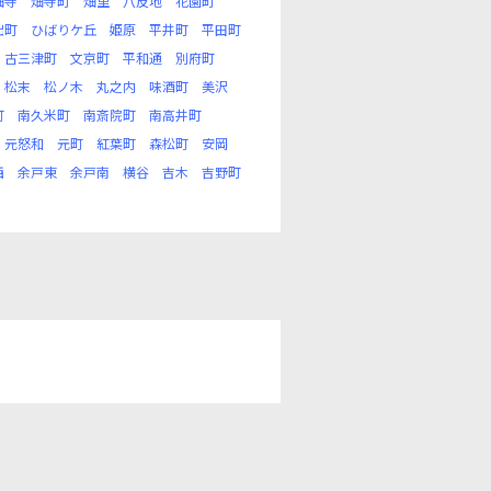
畑寺
畑寺町
畑里
八反地
花園町
出町
ひばりケ丘
姫原
平井町
平田町
古三津町
文京町
平和通
別府町
松末
松ノ木
丸之内
味酒町
美沢
町
南久米町
南斎院町
南高井町
元怒和
元町
紅葉町
森松町
安岡
西
余戸東
余戸南
横谷
吉木
吉野町