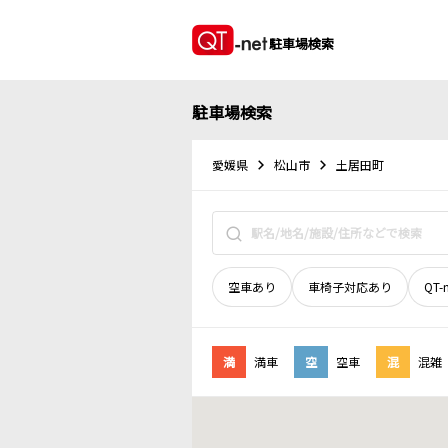
駐車場検索
駐車場検索
愛媛県
松山市
土居田町
空車あり
車椅子対応あり
QT-
満
満車
空
空車
混
混雑