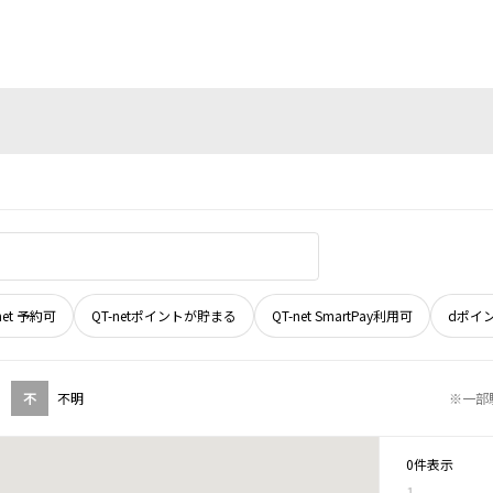
net 予約可
QT-netポイントが貯まる
QT-net SmartPay利用可
dポイ
不
不明
※一部
0件表示
1