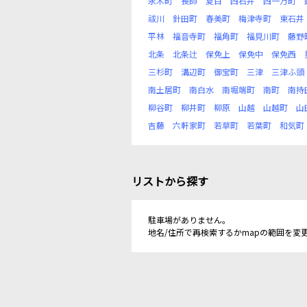
永木町
長師
夏目
西石井
西一万町
祓川
針田町
春美町
梅津寺町
東石井
平林
福音寺町
福角町
福見川町
藤野
北条
北条辻
保免上
保免中
保免西
三杉町
溝辺町
御宝町
三津
三津ふ頭
南土居町
南白水
南堀端町
南町
南持
柳谷町
柳井町
柳原
山越
山越町
山
吉藤
六軒家町
若草町
若葉町
和気町
リストから探す
駐車場がありません。
地名/住所で再検索するかmapの範囲を変