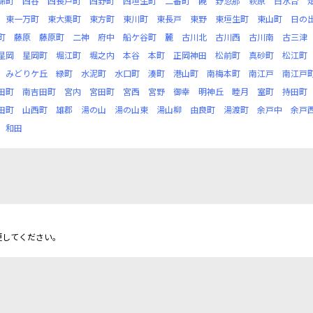
錦町
西谷
西長戸町
西野町
西垣生町
二番町
饒
野忽那
萩原
白水台
東一万町
東大栗町
東方町
東川町
東長戸
東野
東垣生町
東山町
日の
町
藤原
藤原町
二神
府中
船ケ谷町
麓
古川北
古川西
古川南
古三津
星岡
星岡町
堀江町
堀之内
本谷
本町
正岡神田
松前町
真砂町
松江町
みどりケ丘
緑町
水泥町
水口町
湊町
港山町
南梅本町
南江戸
南江戸
田町
南吉田町
宮内
宮田町
宮西
宮野
御幸
明神丘
睦月
室町
持田町
田町
山西町
雄郡
湯の山
湯の山東
湯山柳
由良町
湯渡町
余戸中
余戸
和田
更してください。