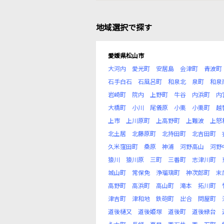
地域選択で探す
愛媛県松山市
大河内
愛光町
安居島
会津町
青波町
石手白石
石風呂町
和泉北
泉町
和泉
岩崎町
院内
上野町
牛谷
内浜町
内
大橋町
小川
尾儀原
小栗
小栗町
越
上市
上川原町
上高野町
上難波
上怒
北土居
北藤原町
北持田町
北吉田町
久米窪田町
桑原
神浦
河野高山
河野
猿川
猿川原
三町
三番町
志津川町
城山町
常保免
浄瑠璃町
神次郎町
末
高野町
高浜町
高山町
滝本
拓川町
津吉町
津和地
鉄砲町
出合
問屋町
道後樋又
道後姫塚
道後町
道後緑台