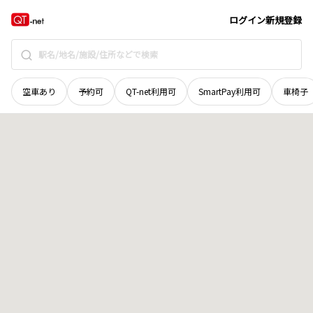
愛媛県
松山市
城山町
地域選択で探す
ログイン
新規登録
空車あり
予約可
QT-net利用可
SmartPay利用可
車椅子