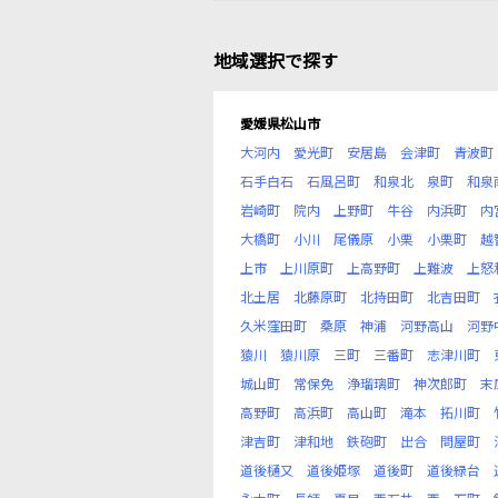
地域選択で探す
愛媛県松山市
大河内
愛光町
安居島
会津町
青波町
石手白石
石風呂町
和泉北
泉町
和泉
岩崎町
院内
上野町
牛谷
内浜町
内
大橋町
小川
尾儀原
小栗
小栗町
越
上市
上川原町
上高野町
上難波
上怒
北土居
北藤原町
北持田町
北吉田町
久米窪田町
桑原
神浦
河野高山
河野
猿川
猿川原
三町
三番町
志津川町
城山町
常保免
浄瑠璃町
神次郎町
末
高野町
高浜町
高山町
滝本
拓川町
津吉町
津和地
鉄砲町
出合
問屋町
道後樋又
道後姫塚
道後町
道後緑台