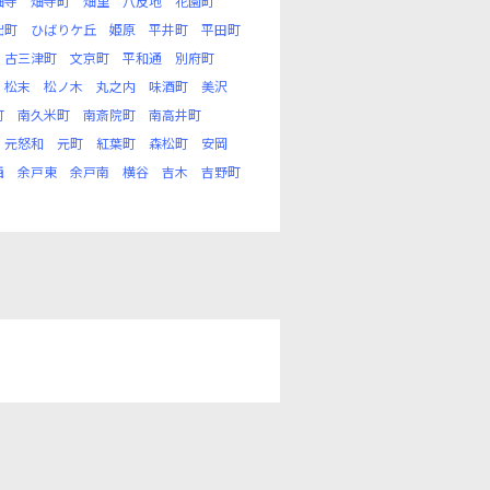
畑寺
畑寺町
畑里
八反地
花園町
出町
ひばりケ丘
姫原
平井町
平田町
古三津町
文京町
平和通
別府町
松末
松ノ木
丸之内
味酒町
美沢
町
南久米町
南斎院町
南高井町
元怒和
元町
紅葉町
森松町
安岡
西
余戸東
余戸南
横谷
吉木
吉野町