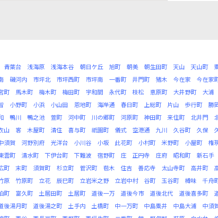
青葉台
浅海原
浅海本谷
朝日ケ丘
旭町
朝美
朝生田町
天山
天山町
南
磯河内
市坪北
市坪西町
市坪南
一番町
井門町
猪木
今在家
今在家
宮町
馬木町
梅木町
梅田町
宇和間
永代町
枝松
恵原町
大井野町
大浦
智
小野町
小浜
小山田
恩地町
海岸通
春日町
上総町
片山
歩行町
勝
和
鴨川
鴨之池
萱町
河中町
川の郷町
河原町
神田町
来住町
北井門
衣山
客
木屋町
清住
喜与町
祇園町
儀式
空港通
九川
久谷町
久保
中須賀
河野別府
光洋台
小川谷
小坂
此花町
小村町
米野町
小屋町
権
東雲町
清水町
下伊台町
下難波
宿野町
庄
正円寺
庄府
昭和町
新石手
広町
末町
須賀町
杉立町
菅沢町
苞木
住吉
善応寺
太山寺町
高井町
竹原
竹原町
立花
辰巳町
立岩米之野
立岩中村
谷町
玉谷町
樽味
千舟
泊町
富久町
土居田町
土居町
道後一万
道後今市
道後北代
道後喜多町
道後湯月町
道後湯之町
土手内
土橋町
中一万町
中島粟井
中島大浦
中須