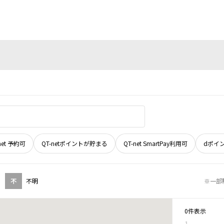
net 予約可
QT-netポイントが貯まる
QT-net SmartPay利用可
dポイ
不
不明
※一部
0件表示
1