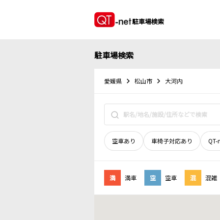
駐車場検索
駐車場検索
愛媛県
松山市
大河内
空車あり
車椅子対応あり
QT-
満
満車
空
空車
混
混雑