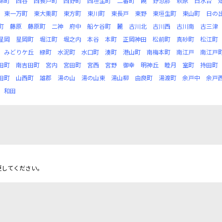
錦町
西谷
西長戸町
西野町
西垣生町
二番町
饒
野忽那
萩原
白水台
東一万町
東大栗町
東方町
東川町
東長戸
東野
東垣生町
東山町
日の
町
藤原
藤原町
二神
府中
船ケ谷町
麓
古川北
古川西
古川南
古三津
星岡
星岡町
堀江町
堀之内
本谷
本町
正岡神田
松前町
真砂町
松江町
みどりケ丘
緑町
水泥町
水口町
湊町
港山町
南梅本町
南江戸
南江戸
田町
南吉田町
宮内
宮田町
宮西
宮野
御幸
明神丘
睦月
室町
持田町
田町
山西町
雄郡
湯の山
湯の山東
湯山柳
由良町
湯渡町
余戸中
余戸
和田
更してください。