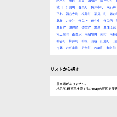
永木町
長師
夏目
西石井
西一万町
祓川
針田町
春美町
梅津寺町
東石井
平林
福音寺町
福角町
福見川町
藤野
北条
北条辻
保免上
保免中
保免西
三杉町
溝辺町
御宝町
三津
三津ふ頭
南土居町
南白水
南堀端町
南町
南持
柳谷町
柳井町
柳原
山越
山越町
山
吉藤
六軒家町
若草町
若葉町
和気町
リストから探す
駐車場がありません。
地名/住所で再検索するかmapの範囲を変