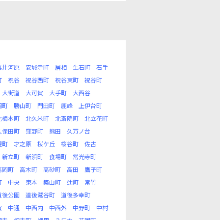
粟井河原
安城寺町
居相
生石町
石手
町
祝谷
祝谷西町
祝谷東町
祝谷町
大街道
大可賀
大手町
大西谷
岡町
勝山町
門田町
鹿峰
上伊台町
北梅本町
北久米町
北斎院町
北立花町
久保田町
窪野町
熊田
久万ノ台
現町
才之原
桜ケ丘
桜谷町
佐古
新立町
新浜町
食場町
常光寺町
高岡町
高木町
高砂町
高田
鷹子町
町
中央
束本
築山町
辻町
常竹
道後公園
道後鷺谷町
道後多幸町
賀
中通
中西内
中西外
中野町
中村