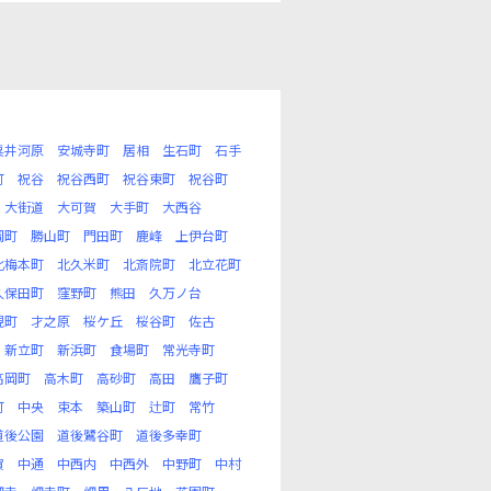
粟井河原
安城寺町
居相
生石町
石手
町
祝谷
祝谷西町
祝谷東町
祝谷町
大街道
大可賀
大手町
大西谷
岡町
勝山町
門田町
鹿峰
上伊台町
北梅本町
北久米町
北斎院町
北立花町
久保田町
窪野町
熊田
久万ノ台
現町
才之原
桜ケ丘
桜谷町
佐古
新立町
新浜町
食場町
常光寺町
高岡町
高木町
高砂町
高田
鷹子町
町
中央
束本
築山町
辻町
常竹
道後公園
道後鷺谷町
道後多幸町
賀
中通
中西内
中西外
中野町
中村