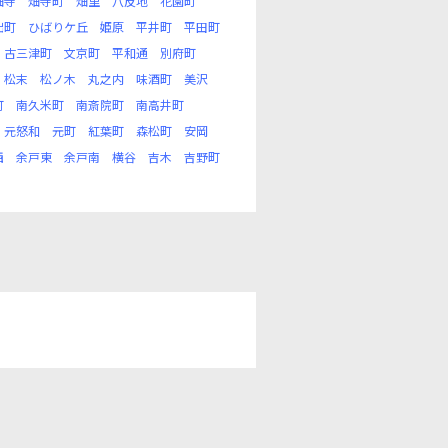
畑寺
畑寺町
畑里
八反地
花園町
出町
ひばりケ丘
姫原
平井町
平田町
古三津町
文京町
平和通
別府町
松末
松ノ木
丸之内
味酒町
美沢
町
南久米町
南斎院町
南高井町
元怒和
元町
紅葉町
森松町
安岡
西
余戸東
余戸南
横谷
吉木
吉野町