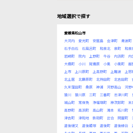
地域選択で探す
愛媛県松山市
大河内
愛光町
安居島
会津町
青波町
石手白石
石風呂町
和泉北
泉町
和泉
岩崎町
院内
上野町
牛谷
内浜町
内
大橋町
小川
尾儀原
小栗
小栗町
越
上市
上川原町
上高野町
上難波
上怒
北土居
北藤原町
北持田町
北吉田町
久米窪田町
桑原
神浦
河野高山
河野
猿川
猿川原
三町
三番町
志津川町
城山町
常保免
浄瑠璃町
神次郎町
末
高野町
高浜町
高山町
滝本
拓川町
津吉町
津和地
鉄砲町
出合
問屋町
道後樋又
道後姫塚
道後町
道後緑台