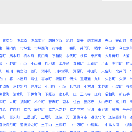
青葉台
浅海原
浅海本谷
朝日ケ丘
旭町
朝美
朝生田町
天山
天山町
南
磯河内
市坪北
市坪西町
市坪南
一番町
井門町
猪木
今在家
今在家
宮町
馬木町
梅木町
梅田町
宇和間
永代町
枝松
恵原町
大井野町
大浦
智
小野町
小浜
小山田
恩地町
海岸通
春日町
上総町
片山
歩行町
勝
和
鴨川
鴨之池
萱町
河中町
川の郷町
河原町
神田町
来住町
北井門
衣山
客
木屋町
清住
喜与町
祇園町
儀式
空港通
九川
久谷町
久保
中須賀
河野別府
光洋台
小川谷
小坂
此花町
小村町
米野町
小屋町
権
東雲町
清水町
下伊台町
下難波
宿野町
庄
正円寺
庄府
昭和町
新石手
広町
末町
須賀町
杉立町
菅沢町
苞木
住吉
善応寺
太山寺町
高井町
竹原
竹原町
立花
辰巳町
立岩米之野
立岩中村
谷町
玉谷町
樽味
千舟
泊町
富久町
土居田町
土居町
道後一万
道後今市
道後北代
道後喜多町
道後湯月町
道後湯之町
土手内
土橋町
中一万町
中島粟井
中島大浦
中須