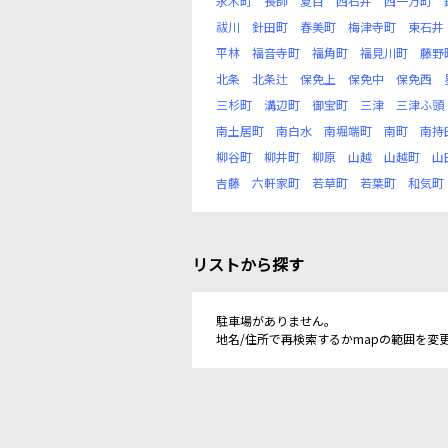
永木町
長師
夏目
西石井
西一万町
祓川
針田町
春美町
梅津寺町
東石井
平林
福音寺町
福角町
福見川町
藤野
北条
北条辻
保免上
保免中
保免西
三杉町
溝辺町
御宝町
三津
三津ふ頭
南土居町
南白水
南堀端町
南町
南持
柳谷町
柳井町
柳原
山越
山越町
山
吉藤
六軒家町
若草町
若葉町
和気町
リストから探す
駐車場がありません。
地名/住所で再検索するかmapの範囲を変