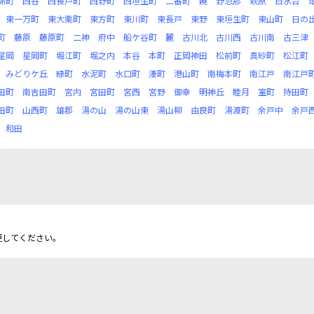
錦町
西谷
西長戸町
西野町
西垣生町
二番町
饒
野忽那
萩原
白水台
東一万町
東大栗町
東方町
東川町
東長戸
東野
東垣生町
東山町
日の
町
藤原
藤原町
二神
府中
船ケ谷町
麓
古川北
古川西
古川南
古三津
星岡
星岡町
堀江町
堀之内
本谷
本町
正岡神田
松前町
真砂町
松江町
みどりケ丘
緑町
水泥町
水口町
湊町
港山町
南梅本町
南江戸
南江戸
田町
南吉田町
宮内
宮田町
宮西
宮野
御幸
明神丘
睦月
室町
持田町
田町
山西町
雄郡
湯の山
湯の山東
湯山柳
由良町
湯渡町
余戸中
余戸
和田
更してください。