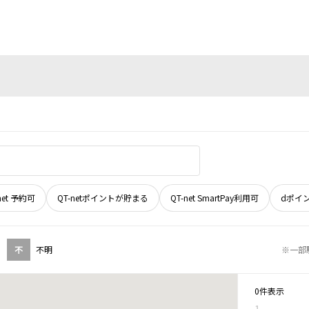
net 予約可
QT-netポイントが貯まる
QT-net SmartPay利用可
dポイ
不
不明
※一部
0件表示
1