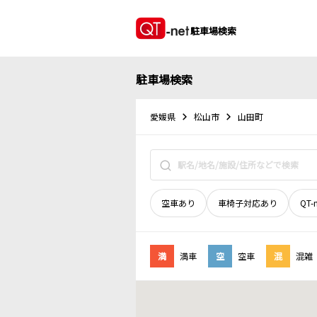
駐車場検索
駐車場検索
愛媛県
松山市
山田町
空車あり
車椅子対応あり
QT-
満
満車
空
空車
混
混雑