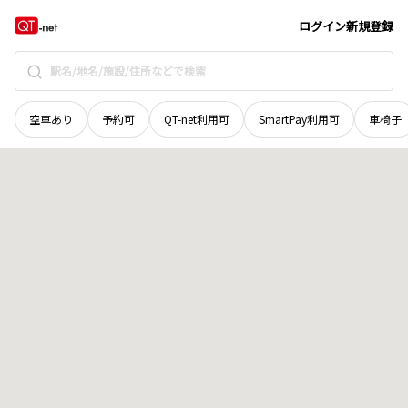
愛媛県
松山市
拓川町
地域選択で探す
ログイン
新規登録
空車あり
予約可
QT-net利用可
SmartPay利用可
車椅子