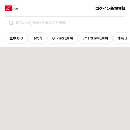
愛媛県
松山市
春美町
地域選択で探す
ログイン
新規登録
空車あり
予約可
QT-net利用可
SmartPay利用可
車椅子