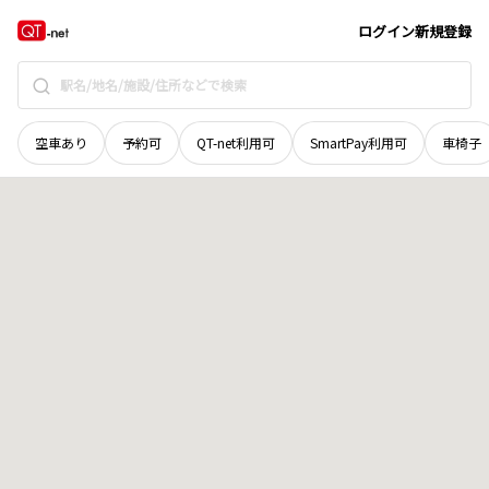
愛媛県
松山市
東方町
地域選択で探す
ログイン
新規登録
空車あり
予約可
QT-net利用可
SmartPay利用可
車椅子