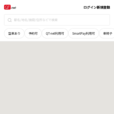
愛媛県
松山市
松末
地域選択で探す
ログイン
新規登録
空車あり
予約可
QT-net利用可
SmartPay利用可
車椅子