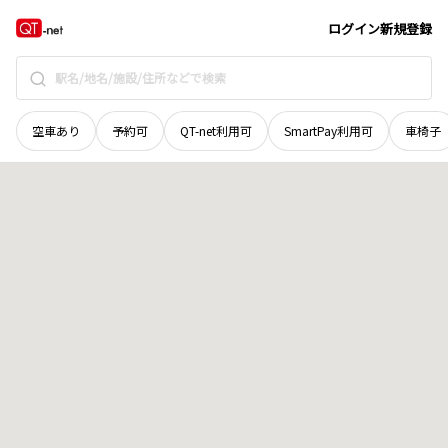
愛媛県
松山市
桜谷町
地域選択で探す
ログイン
新規登録
空車あり
予約可
QT-net利用可
SmartPay利用可
車椅子