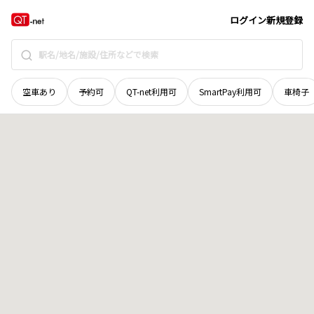
愛媛県
松山市
浅海本谷
地域選択で探す
ログイン
新規登録
空車あり
予約可
QT-net利用可
SmartPay利用可
車椅子