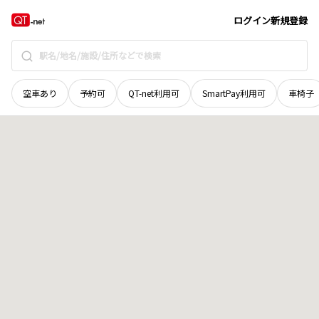
愛媛県
松山市
清水町
地域選択で探す
ログイン
新規登録
空車あり
予約可
QT-net利用可
SmartPay利用可
車椅子