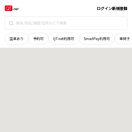
愛媛県
松山市
湯山柳
地域選択で探す
ログイン
新規登録
空車あり
予約可
QT-net利用可
SmartPay利用可
車椅子