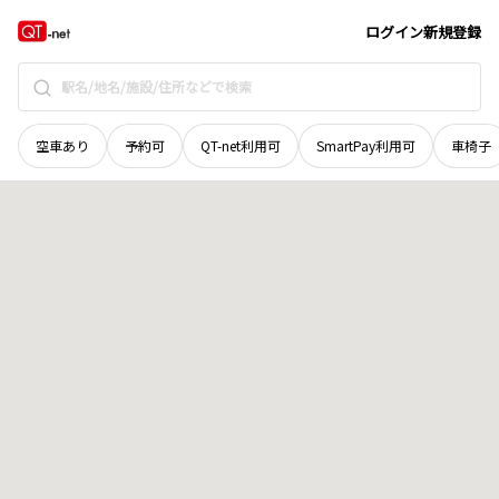
愛媛県
松山市
藤原
地域選択で探す
ログイン
新規登録
空車あり
予約可
QT-net利用可
SmartPay利用可
車椅子