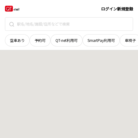
愛媛県
松山市
西谷
地域選択で探す
ログイン
新規登録
空車あり
予約可
QT-net利用可
SmartPay利用可
車椅子