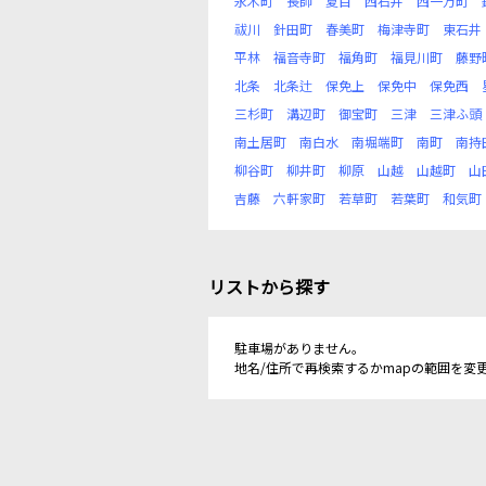
永木町
長師
夏目
西石井
西一万町
祓川
針田町
春美町
梅津寺町
東石井
平林
福音寺町
福角町
福見川町
藤野
北条
北条辻
保免上
保免中
保免西
三杉町
溝辺町
御宝町
三津
三津ふ頭
南土居町
南白水
南堀端町
南町
南持
柳谷町
柳井町
柳原
山越
山越町
山
吉藤
六軒家町
若草町
若葉町
和気町
リストから探す
駐車場がありません。
地名/住所で再検索するかmapの範囲を変