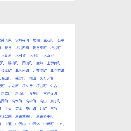
粟井河原
安城寺町
居相
生石町
石手
町
祝谷
祝谷西町
祝谷東町
祝谷町
大街道
大可賀
大手町
大西谷
岡町
勝山町
門田町
鹿峰
上伊台町
北梅本町
北久米町
北斎院町
北立花町
久保田町
窪野町
熊田
久万ノ台
現町
才之原
桜ケ丘
桜谷町
佐古
新立町
新浜町
食場町
常光寺町
高岡町
高木町
高砂町
高田
鷹子町
町
中央
束本
築山町
辻町
常竹
道後公園
道後鷺谷町
道後多幸町
賀
中通
中西内
中西外
中野町
中村