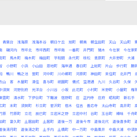
青葉台
浅海原
浅海本谷
朝日ケ丘
旭町
朝美
朝生田町
天山
天山町
南
磯河内
市坪北
市坪西町
市坪南
一番町
井門町
猪木
今在家
今在家
宮町
馬木町
梅木町
梅田町
宇和間
永代町
枝松
恵原町
大井野町
大浦
智
小野町
小浜
小山田
恩地町
海岸通
春日町
上総町
片山
歩行町
勝
和
鴨川
鴨之池
萱町
河中町
川の郷町
河原町
神田町
来住町
北井門
衣山
客
木屋町
清住
喜与町
祇園町
儀式
空港通
九川
久谷町
久保
中須賀
河野別府
光洋台
小川谷
小坂
此花町
小村町
米野町
小屋町
権
東雲町
清水町
下伊台町
下難波
宿野町
庄
正円寺
庄府
昭和町
新石手
広町
末町
須賀町
杉立町
菅沢町
苞木
住吉
善応寺
太山寺町
高井町
竹原
竹原町
立花
辰巳町
立岩米之野
立岩中村
谷町
玉谷町
樽味
千舟
泊町
富久町
土居田町
土居町
道後一万
道後今市
道後北代
道後喜多町
道後湯月町
道後湯之町
土手内
土橋町
中一万町
中島粟井
中島大浦
中須