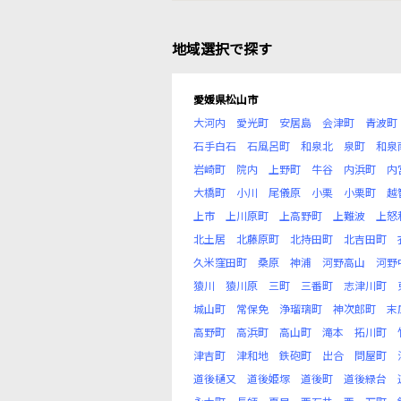
地域選択で探す
愛媛県松山市
大河内
愛光町
安居島
会津町
青波町
石手白石
石風呂町
和泉北
泉町
和泉
岩崎町
院内
上野町
牛谷
内浜町
内
大橋町
小川
尾儀原
小栗
小栗町
越
上市
上川原町
上高野町
上難波
上怒
北土居
北藤原町
北持田町
北吉田町
久米窪田町
桑原
神浦
河野高山
河野
猿川
猿川原
三町
三番町
志津川町
城山町
常保免
浄瑠璃町
神次郎町
末
高野町
高浜町
高山町
滝本
拓川町
津吉町
津和地
鉄砲町
出合
問屋町
道後樋又
道後姫塚
道後町
道後緑台