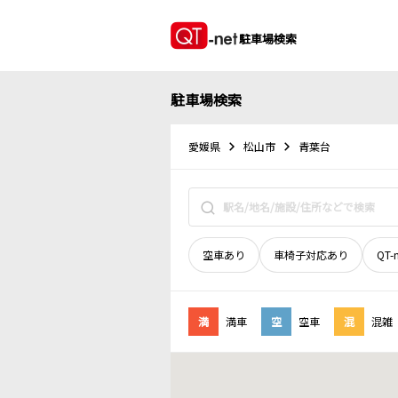
駐車場検索
駐車場検索
愛媛県
松山市
青葉台
空車あり
車椅子対応あり
QT-
満
満車
空
空車
混
混雑