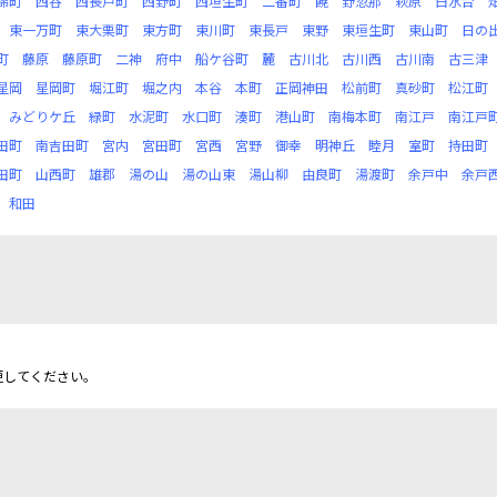
錦町
西谷
西長戸町
西野町
西垣生町
二番町
饒
野忽那
萩原
白水台
東一万町
東大栗町
東方町
東川町
東長戸
東野
東垣生町
東山町
日の
町
藤原
藤原町
二神
府中
船ケ谷町
麓
古川北
古川西
古川南
古三津
星岡
星岡町
堀江町
堀之内
本谷
本町
正岡神田
松前町
真砂町
松江町
みどりケ丘
緑町
水泥町
水口町
湊町
港山町
南梅本町
南江戸
南江戸
田町
南吉田町
宮内
宮田町
宮西
宮野
御幸
明神丘
睦月
室町
持田町
田町
山西町
雄郡
湯の山
湯の山東
湯山柳
由良町
湯渡町
余戸中
余戸
和田
更してください。