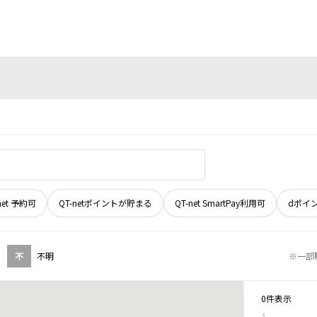
net 予約可
QT-netポイントが貯まる
QT-net SmartPay利用可
dポイ
不
不明
※一部
0件表示
1