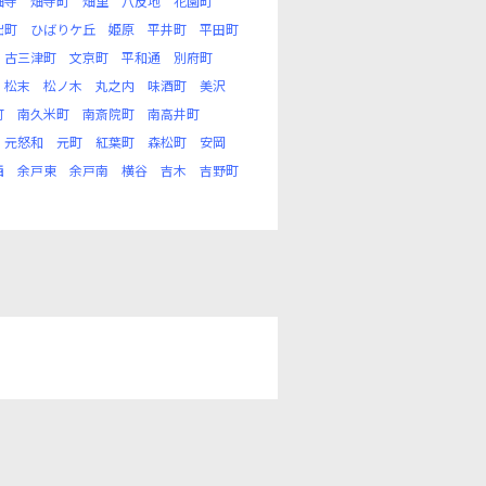
畑寺
畑寺町
畑里
八反地
花園町
出町
ひばりケ丘
姫原
平井町
平田町
古三津町
文京町
平和通
別府町
松末
松ノ木
丸之内
味酒町
美沢
町
南久米町
南斎院町
南高井町
元怒和
元町
紅葉町
森松町
安岡
西
余戸東
余戸南
横谷
吉木
吉野町