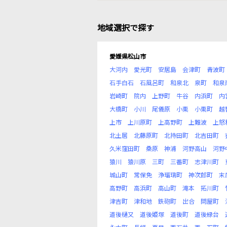
地域選択で探す
愛媛県松山市
大河内
愛光町
安居島
会津町
青波町
石手白石
石風呂町
和泉北
泉町
和泉
岩崎町
院内
上野町
牛谷
内浜町
内
大橋町
小川
尾儀原
小栗
小栗町
越
上市
上川原町
上高野町
上難波
上怒
北土居
北藤原町
北持田町
北吉田町
久米窪田町
桑原
神浦
河野高山
河野
猿川
猿川原
三町
三番町
志津川町
城山町
常保免
浄瑠璃町
神次郎町
末
高野町
高浜町
高山町
滝本
拓川町
津吉町
津和地
鉄砲町
出合
問屋町
道後樋又
道後姫塚
道後町
道後緑台