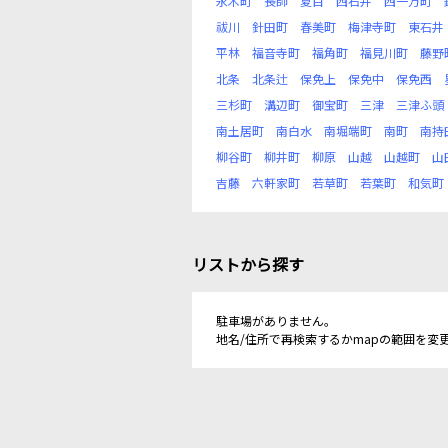
永木町
長師
夏目
西石井
西一万町
祓川
針田町
春美町
梅津寺町
東石井
平林
福音寺町
福角町
福見川町
藤野
北条
北条辻
保免上
保免中
保免西
三杉町
溝辺町
御宝町
三津
三津ふ頭
南土居町
南白水
南堀端町
南町
南持
柳谷町
柳井町
柳原
山越
山越町
山
吉藤
六軒家町
若草町
若葉町
和気町
リストから探す
駐車場がありません。
地名/住所で再検索するかmapの範囲を変