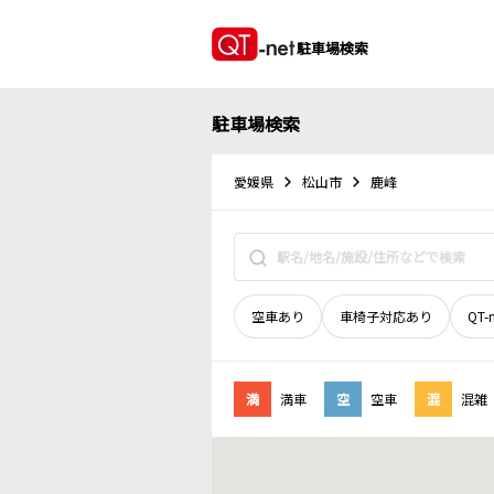
駐車場検索
駐車場検索
愛媛県
松山市
鹿峰
空車あり
車椅子対応あり
QT-
満
満車
空
空車
混
混雑