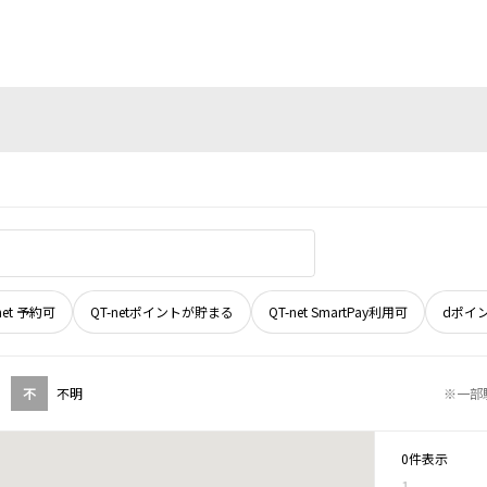
net 予約可
QT-netポイントが貯まる
QT-net SmartPay利用可
dポイ
不
不明
※一部
0件表示
1