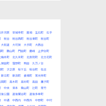
粟井河原
安城寺町
居相
生石町
石手
町
祝谷
祝谷西町
祝谷東町
祝谷町
大街道
大可賀
大手町
大西谷
岡町
勝山町
門田町
鹿峰
上伊台町
北梅本町
北久米町
北斎院町
北立花町
久保田町
窪野町
熊田
久万ノ台
現町
才之原
桜ケ丘
桜谷町
佐古
新立町
新浜町
食場町
常光寺町
高岡町
高木町
高砂町
高田
鷹子町
町
中央
束本
築山町
辻町
常竹
道後公園
道後鷺谷町
道後多幸町
賀
中通
中西内
中西外
中野町
中村