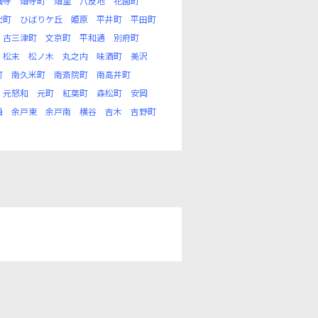
畑寺
畑寺町
畑里
八反地
花園町
出町
ひばりケ丘
姫原
平井町
平田町
古三津町
文京町
平和通
別府町
松末
松ノ木
丸之内
味酒町
美沢
町
南久米町
南斎院町
南高井町
元怒和
元町
紅葉町
森松町
安岡
西
余戸東
余戸南
横谷
吉木
吉野町