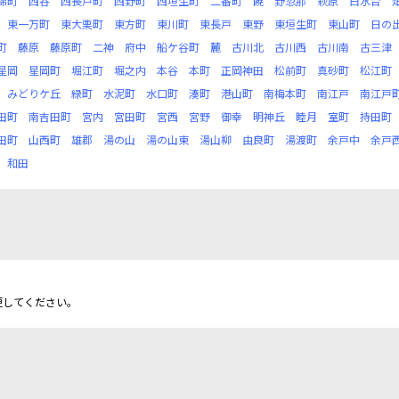
錦町
西谷
西長戸町
西野町
西垣生町
二番町
饒
野忽那
萩原
白水台
東一万町
東大栗町
東方町
東川町
東長戸
東野
東垣生町
東山町
日の
町
藤原
藤原町
二神
府中
船ケ谷町
麓
古川北
古川西
古川南
古三津
星岡
星岡町
堀江町
堀之内
本谷
本町
正岡神田
松前町
真砂町
松江町
みどりケ丘
緑町
水泥町
水口町
湊町
港山町
南梅本町
南江戸
南江戸
田町
南吉田町
宮内
宮田町
宮西
宮野
御幸
明神丘
睦月
室町
持田町
田町
山西町
雄郡
湯の山
湯の山東
湯山柳
由良町
湯渡町
余戸中
余戸
和田
更してください。