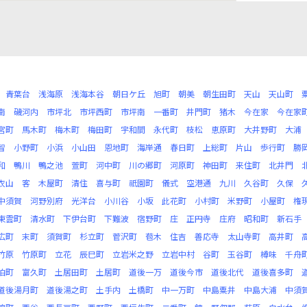
青葉台
浅海原
浅海本谷
朝日ケ丘
旭町
朝美
朝生田町
天山
天山町
南
磯河内
市坪北
市坪西町
市坪南
一番町
井門町
猪木
今在家
今在家
宮町
馬木町
梅木町
梅田町
宇和間
永代町
枝松
恵原町
大井野町
大浦
智
小野町
小浜
小山田
恩地町
海岸通
春日町
上総町
片山
歩行町
勝
和
鴨川
鴨之池
萱町
河中町
川の郷町
河原町
神田町
来住町
北井門
衣山
客
木屋町
清住
喜与町
祇園町
儀式
空港通
九川
久谷町
久保
中須賀
河野別府
光洋台
小川谷
小坂
此花町
小村町
米野町
小屋町
権
東雲町
清水町
下伊台町
下難波
宿野町
庄
正円寺
庄府
昭和町
新石手
広町
末町
須賀町
杉立町
菅沢町
苞木
住吉
善応寺
太山寺町
高井町
竹原
竹原町
立花
辰巳町
立岩米之野
立岩中村
谷町
玉谷町
樽味
千舟
泊町
富久町
土居田町
土居町
道後一万
道後今市
道後北代
道後喜多町
道後湯月町
道後湯之町
土手内
土橋町
中一万町
中島粟井
中島大浦
中須