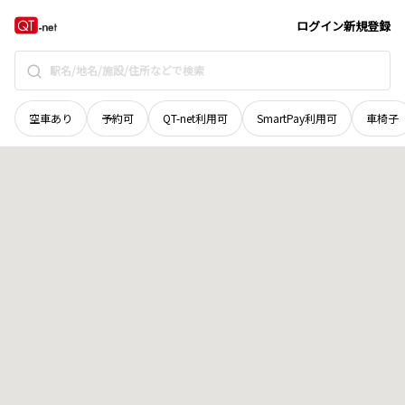
愛媛県
西予市
三瓶町下泊
地域選択で探す
ログイン
新規登録
空車あり
予約可
QT-net利用可
SmartPay利用可
車椅子