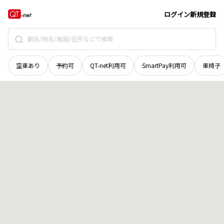
愛媛県
西予市
城川町土居
地域選択で探す
ログイン
新規登録
空車あり
予約可
QT-net利用可
SmartPay利用可
車椅子