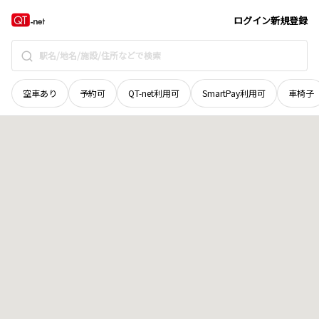
愛媛県
西予市
城川町窪野
地域選択で探す
ログイン
新規登録
空車あり
予約可
QT-net利用可
SmartPay利用可
車椅子