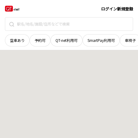
愛媛県
西予市
宇和町岩木
地域選択で探す
ログイン
新規登録
空車あり
予約可
QT-net利用可
SmartPay利用可
車椅子