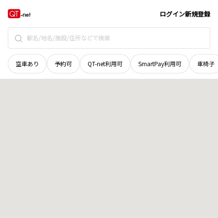
愛媛県
西予市
宇和町平野
地域選択で探す
ログイン
新規登録
空車あり
予約可
QT-net利用可
SmartPay利用可
車椅子