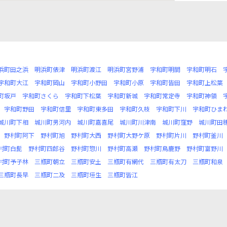
浜町田之浜
明浜町俵津
明浜町渡江
明浜町宮野浦
宇和町明間
宇和町明石
宇和町大江
宇和町岡山
宇和町小野田
宇和町小原
宇和町皆田
宇和町上松葉
町坂戸
宇和町さくら
宇和町下松葉
宇和町新城
宇和町常定寺
宇和町神領
宇和町野田
宇和町信里
宇和町東多田
宇和町久枝
宇和町下川
宇和町ひま
城川町下相
城川町男河内
城川町嘉喜尾
城川町川津南
城川町窪野
城川町田
野村町阿下
野村町旭
野村町大西
野村町大野ケ原
野村町片川
野村町釜川
村町白髭
野村町四郎谷
野村町惣川
野村町高瀬
野村町鳥鹿野
野村町富野川
村町予子林
三瓶町朝立
三瓶町安土
三瓶町有網代
三瓶町有太刀
三瓶町和泉
三瓶町長早
三瓶町二及
三瓶町垣生
三瓶町皆江