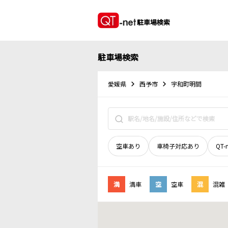
駐車場検索
駐車場検索
愛媛県
西予市
宇和町明間
空車あり
車椅子対応あり
QT-
満
満車
空
空車
混
混雑