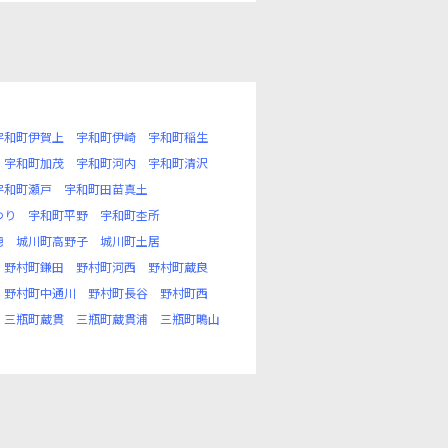
宇和町伊賀上
宇和町伊崎
宇和町稲生
宇和町加茂
宇和町河内
宇和町清沢
宇和町瀬戸
宇和町田苗真土
わり
宇和町平野
宇和町杢所
穂
城川町高野子
城川町土居
野村町鎌田
野村町河西
野村町蔵良
野村町中通川
野村町長谷
野村町西
三瓶町蔵貫
三瓶町蔵貫浦
三瓶町鴫山