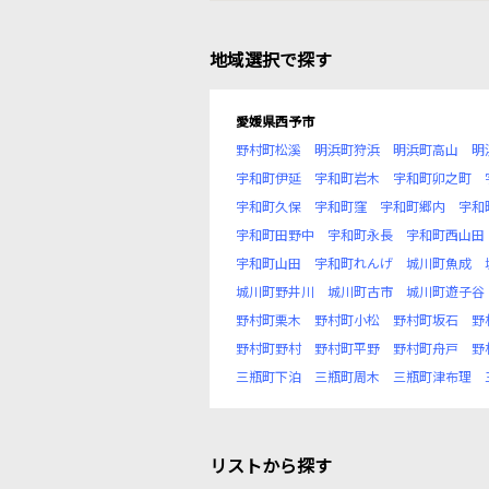
地域選択で探す
愛媛県西予市
野村町松溪
明浜町狩浜
明浜町高山
明
宇和町伊延
宇和町岩木
宇和町卯之町
宇和町久保
宇和町窪
宇和町郷内
宇和
宇和町田野中
宇和町永長
宇和町西山田
宇和町山田
宇和町れんげ
城川町魚成
城川町野井川
城川町古市
城川町遊子谷
野村町栗木
野村町小松
野村町坂石
野
野村町野村
野村町平野
野村町舟戸
野
三瓶町下泊
三瓶町周木
三瓶町津布理
リストから探す