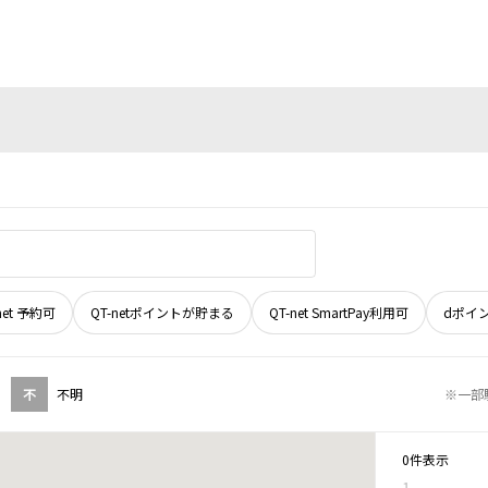
net 予約可
QT-netポイントが貯まる
QT-net SmartPay利用可
dポイ
不
不明
※一部
0件表示
1