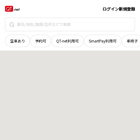
愛媛県
西予市
宇和町河内
地域選択で探す
ログイン
新規登録
空車あり
予約可
QT-net利用可
SmartPay利用可
車椅子