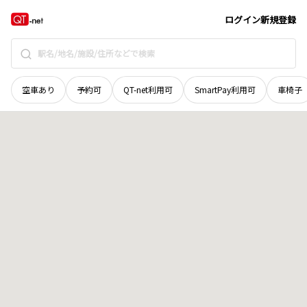
愛媛県
西予市
明浜町高山
地域選択で探す
ログイン
新規登録
空車あり
予約可
QT-net利用可
SmartPay利用可
車椅子