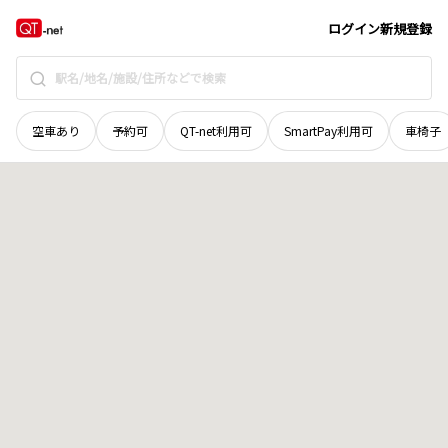
愛媛県
西予市
野村町旭
地域選択で探す
ログイン
新規登録
空車あり
予約可
QT-net利用可
SmartPay利用可
車椅子