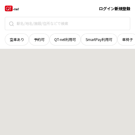
愛媛県
西予市
野村町野村
地域選択で探す
ログイン
新規登録
空車あり
予約可
QT-net利用可
SmartPay利用可
車椅子