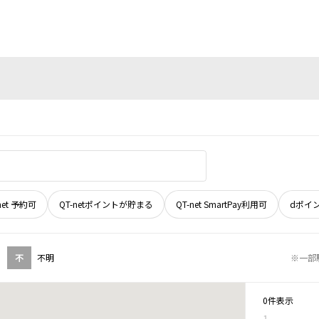
net 予約可
QT-netポイントが貯まる
QT-net SmartPay利用可
dポイ
不
不明
※一部
0件表示
1