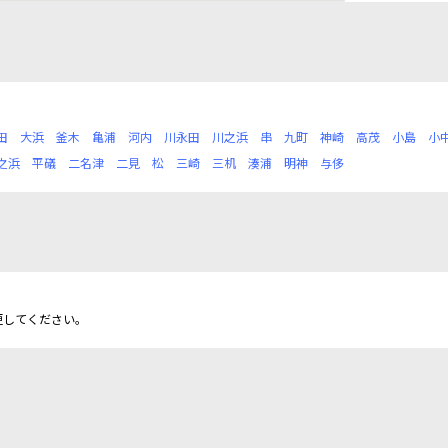
田
大浜
釜木
亀浦
河内
川永田
川之浜
串
九町
神崎
高茂
小島
小
之浜
平礒
二名津
二見
松
三崎
三机
湊浦
明神
与侈
更してください。