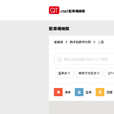
駐車場検索
駐車場検索
愛媛県
西宇和郡伊方町
二見
空車あり
車椅子対応あり
QT-
満
満車
空
空車
混
混雑