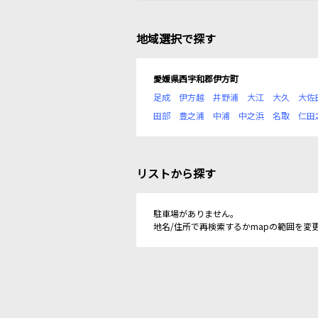
地域選択で探す
愛媛県西宇和郡伊方町
足成
伊方越
井野浦
大江
大久
大佐
田部
豊之浦
中浦
中之浜
名取
仁田
リストから探す
駐車場がありません。
地名/住所で再検索するかmapの範囲を変