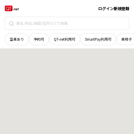
愛媛県
西宇和郡伊方町
大佐田
地域選択で探す
ログイン
新規登録
空車あり
予約可
QT-net利用可
SmartPay利用可
車椅子