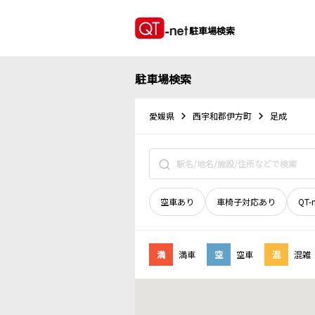
駐車場検索
駐車場検索
愛媛県
西宇和郡伊方町
足成
空車あり
車椅子対応あり
QT-
満
満車
空
空車
混
混雑