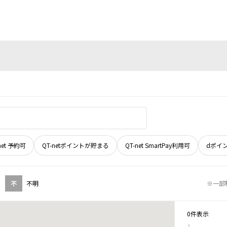
net 予約可
QT-netポイントが貯まる
QT-net SmartPay利用可
dポイ
不
不明
※一部
0件表示
1