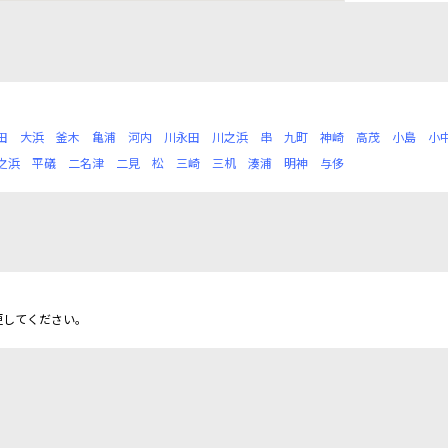
田
大浜
釜木
亀浦
河内
川永田
川之浜
串
九町
神崎
高茂
小島
小
之浜
平礒
二名津
二見
松
三崎
三机
湊浦
明神
与侈
更してください。