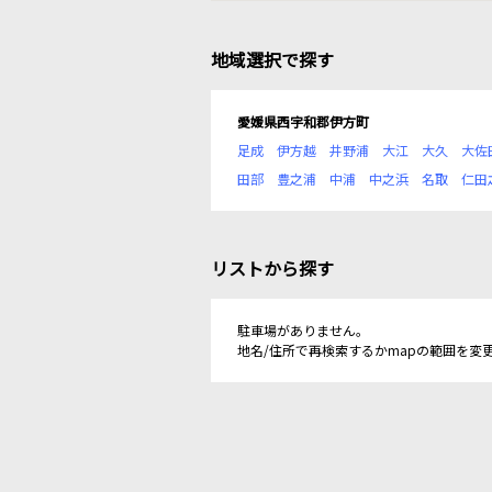
地域選択で探す
愛媛県西宇和郡伊方町
足成
伊方越
井野浦
大江
大久
大佐
田部
豊之浦
中浦
中之浜
名取
仁田
リストから探す
駐車場がありません。
地名/住所で再検索するかmapの範囲を変