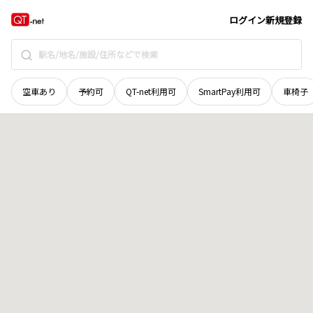
愛媛県
西宇和郡伊方町
高茂
地域選択で探す
ログイン
新規登録
空車あり
予約可
QT-net利用可
SmartPay利用可
車椅子