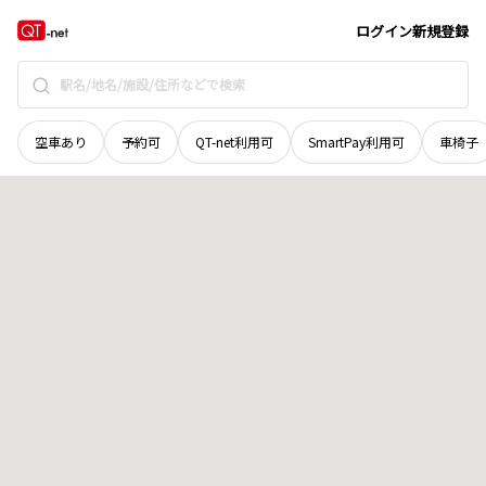
愛媛県
西宇和郡伊方町
地域選択で探す
ログイン
新規登録
空車あり
予約可
QT-net利用可
SmartPay利用可
車椅子