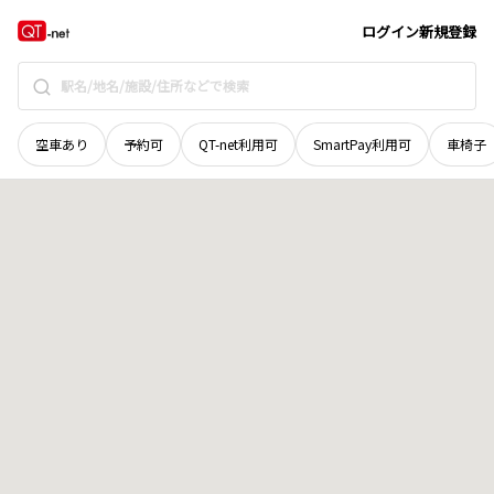
愛媛県
西条市
三津屋東
地域選択で探す
ログイン
新規登録
空車あり
予約可
QT-net利用可
SmartPay利用可
車椅子