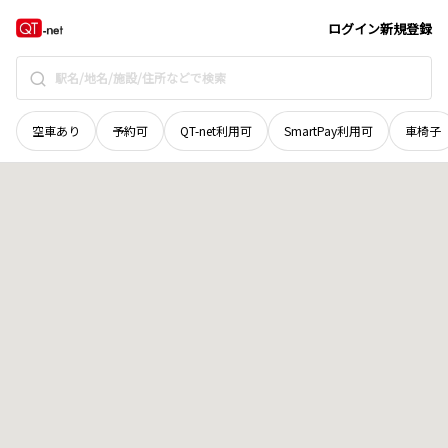
愛媛県
西条市
中西
地域選択で探す
ログイン
新規登録
空車あり
予約可
QT-net利用可
SmartPay利用可
車椅子